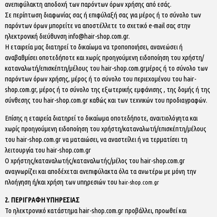
ανεπιφύλακτη αποδοχή των παρόντων όρων χρήσης από εσάς.
Σε περίπτωση διαφωνίας σας ή επιφύλαξή σας για μέρος ή το σύνολο των
παρόντων όρων μπορείτε να αποστέλλετε το σχετικό e-mail σας στην
ηλεκτρονική διεύθυνση info@hair-shop.com.gr.
Η εταιρεία μας διατηρεί το δικαίωμα να τροποποιήσει, ανανεώσει ή
αναβαθμίσει οποτεδήποτε και χωρίς προηγούμενη ειδοποίηση του χρήστη/
καταναλωτή/επισκέπτη/μέλους του hair-shop.com.grμέρος ή το σύνολο των
παρόντων όρων χρήσης, μέρος ή το σύνολο του περιεχομένου του hair-
shop.com.gr, μέρος ή το σύνολο της εξωτερικής εμφάνισης , της δομής ή της
σύνθεσης του hair-shop.com.gr καθώς και των τεχνικών του προδιαγραφών.
Επίσης η εταιρεία διατηρεί το δικαίωμα οποτεδήποτε, αναιτιολόγητα και
χωρίς προηγούμενη ειδοποίηση του χρήστη/καταναλωτή/επισκέπτη/μέλους
του hair-shop.com.gr να ματαιώσει, να αναστείλει ή να τερματίσει τη
λειτουργία του hair-shop.com.gr
Ο χρήστης/καταναλωτής/καταναλωτής/μέλος του hair-shop.com.gr
αναγνωρίζει και αποδέχεται ανεπιφύλακτα όλα τα ανωτέρω με μόνη την
πλοήγηση ή/και χρήση των υπηρεσιών του
hair-shop.com.gr
2. ΠΕΡΙΓΡΑΦΗ ΥΠΗΡΕΣΙΑΣ
Το ηλεκτρονικό κατάστημα hair-shop.com.gr προβάλλει, προωθεί και