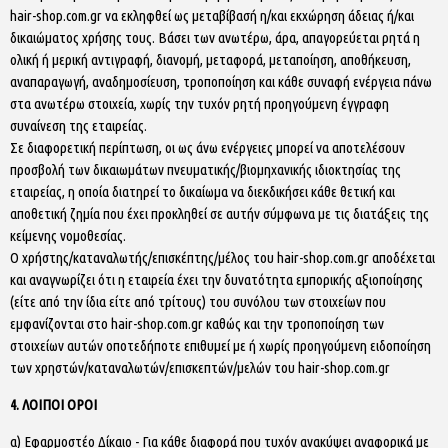
hair-shop.com.gr να εκληφθεί ως μεταβίβασή η/και εκχώρηση άδειας ή/και
δικαιώματος χρήσης τους. Βάσει των ανωτέρω, άρα, απαγορεύεται ρητά η
ολική ή μερική αντιγραφή, διανομή, μεταφορά, μεταποίηση, αποθήκευση,
αναπαραγωγή, αναδημοσίευση, τροποποίηση και κάθε συναφή ενέργεια πάνω
στα ανωτέρω στοιχεία, χωρίς την τυχόν ρητή προηγούμενη έγγραφη
συναίνεση της εταιρείας.
Σε διαφορετική περίπτωση, οι ως άνω ενέργειες μπορεί να αποτελέσουν
προσβολή των δικαιωμάτων πνευματικής/βιομηχανικής ιδιοκτησίας της
εταιρείας, η οποία διατηρεί το δικαίωμα να διεκδικήσει κάθε θετική και
αποθετική ζημία που έχει προκληθεί σε αυτήν σύμφωνα με τις διατάξεις της
κείμενης νομοθεσίας.
Ο χρήστης/καταναλωτής/επισκέπτης/μέλος του hair-shop.com.gr αποδέχεται
και αναγνωρίζει ότι η εταιρεία έχει την δυνατότητα εμπορικής αξιοποίησης
(είτε από την ίδια είτε από τρίτους) του συνόλου των στοιχείων που
εμφανίζονται στο hair-shop.com.gr καθώς και την τροποποίηση των
στοιχείων αυτών οποτεδήποτε επιθυμεί με ή χωρίς προηγούμενη ειδοποίηση
των χρηστών/καταναλωτών/επισκεπτών/μελών του hair-shop.com.gr
4. ΛΟΙΠΟΙ ΟΡΟΙ
α) Εφαρμοστέο Δίκαιο - Για κάθε διαφορά που τυχόν ανακύψει αναφορικά με