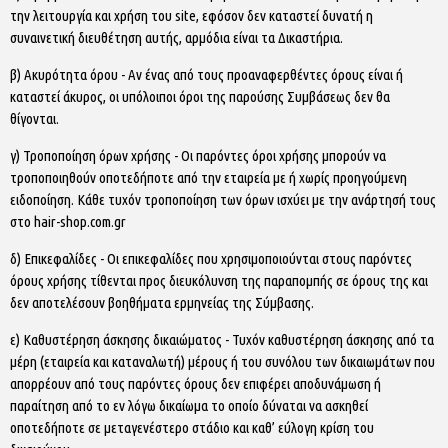
την λειτουργία και χρήση του site, εφόσον δεν καταστεί δυνατή η
συναινετική διευθέτηση αυτής, αρμόδια είναι τα Δικαστήρια.
β) Ακυρότητα όρου - Αν ένας από τους προαναφερθέντες όρους είναι ή
καταστεί άκυρος, οι υπόλοιποι όροι της παρούσης Συμβάσεως δεν θα
θίγονται.
γ) Τροποποίηση όρων χρήσης - Οι παρόντες όροι χρήσης μπορούν να
τροποποιηθούν οποτεδήποτε από την εταιρεία με ή χωρίς προηγούμενη
ειδοποίηση. Κάθε τυχόν τροποποίηση των όρων ισχύει με την ανάρτησή τους
στο hair-shop.com.gr
δ) Επικεφαλίδες - Οι επικεφαλίδες που χρησιμοποιούνται στους παρόντες
όρους χρήσης τίθενται προς διευκόλυνση της παραπομπής σε όρους της και
δεν αποτελέσουν βοηθήματα ερμηνείας της Σύμβασης.
ε) Καθυστέρηση άσκησης δικαιώματος - Τυχόν καθυστέρηση άσκησης από τα
μέρη (εταιρεία και καταναλωτή) μέρους ή του συνόλου των δικαιωμάτων που
απορρέουν από τους παρόντες όρους δεν επιφέρει αποδυνάμωση ή
παραίτηση από το εν λόγω δικαίωμα το οποίο δύναται να ασκηθεί
οποτεδήποτε σε μεταγενέστερο στάδιο και καθ’ εύλογη κρίση του