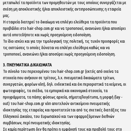
μεταπωλεί τα προϊόντα των προμηθευτών με τους οποίους συνεργάζεται με
σχέση μη αποκλειστικής ή/και αποκλειστικής αντιπροσώπευσης η εταιρεία
μας.
Η εταιρεία διατηρεί το δικαίωμα να επιλέγει ελεύθερα τα προϊόντα που
προβάλλει στο hair-shop.com.gr και να τροποποιεί, ανανεώνει ή/και αποσύρει
αυτά οποτεδήποτε και χωρίς προηγούμενη ειδοποίηση.
Το ίδιο ισχύει και για την τιμολογιακή της πολιτική, τις τυχόν προσφορές και
τις εκπτώσεις τι οποίες δύναται να επιλέγει ελεύθερα καθώς και να
τροποποιεί, ανανεώνει ή/και αποσύρει χωρίς προηγούμενη ειδοποίηση.
3. ΠΝΕΥΜΑΤΙΚΑ ΔΙΚΑΙΩΜΑΤΑ
Το σύνολο του περιεχομένου του hair-shop.com.gr (εκτός από εκείνα τα
στοιχεία που ανήκουν σε τρίτους, λ.χ. πνευματικά δικαιώματα τρίτων,
συνεργατών, φορέων κλπ), δηλ. ενδεικτικά και όχι περιοριστικά τα κείμενα, οι
φωτογραφίες, τα σχέδια, τα εμπορικά και οικονομικά στοιχεία, τα
προγράμματα, τα πάσης φύσεως αρχεία, σήματα/λογότυπα, η μορφή (lay -
out) του hair-shop.com.gr κλπ αποτελούν αντικείμενο πνευματικής
ιδιοκτησίας της εταιρείας και προστατεύεται από τις σχετικές διατάξεις του
Ελληνικού Δικαίου, του Ευρωπαϊκού και των εφαρμοζόμενων διεθνών
συμβάσεων, περί πνευματικής ιδιοκτησίας.
Σε καμία περίπτωση δεν θα πρέπει η εμφάνισή τους και προβολή τους στο