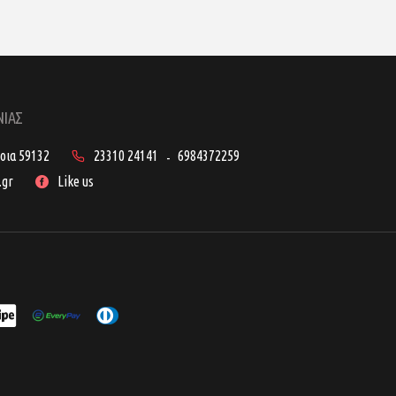
ΝΙΑΣ
ροια 59132
23310 24141
6984372259
-
.gr
Like us