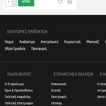
ΑΓΟΡΆ
ΚΑΤΗΓΟΡΙΕΣ ΠΡΟΪΟΝΤΩΝ
Vegan
Αναλώσιμα
Αποτρίχωση
Κομμωτική
Μακιγιάζ
Ηλ/κα Εργαλεία
Προσφορές
ΠΛΗΡΟΦΟΡΙΕΣ
ΕΞΥΠΗΡΕΤΗΣΗ ΠΕΛΑΤΩΝ
Ο Λ
Η Εταιρεία μας
Επικοινωνία
Ο Λογ
Όροι & Προϋποθέσεις
Brands
Ιστορ
Πολιτική Ασφαλείας
Επιστροφές
Λίστα 
Πολιτική Επιστροφών
Sitemap