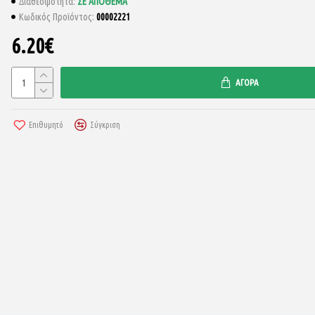
ΣΕ ΑΠΌΘΕΜΑ
Διαθεσιμότητα:
00002221
Κωδικός Προϊόντος:
6.20€
SKIN1004 – Madagascar Centella Poremizing Light Gel Cream 75ml
18.00€
ΑΓΟΡΆ
Επιθυμητό
Σύγκριση