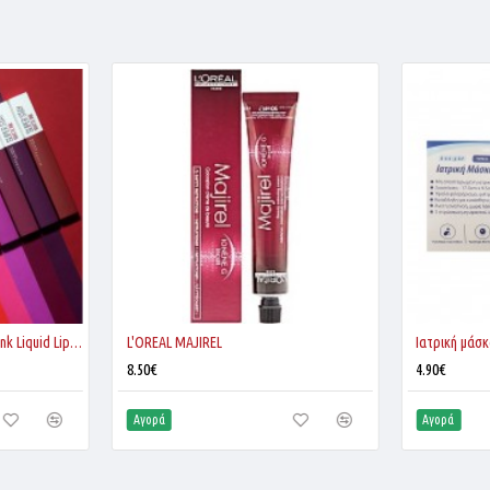
Maybelline Superstay Matte Ink Liquid Lipstick
L'OREAL MAJIREL
Ιατρική μάσκ
8.50€
4.90€
Αγορά
Αγορά