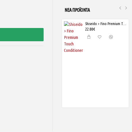
ΝΈΑ ΠΡΟΪΌΝΤΑ
SKIN1004 - Madagascar Centella Tone Brightening Capsule Cream
Shiseido > Fino Premium Touch Conditioner
18.00€
22.00€