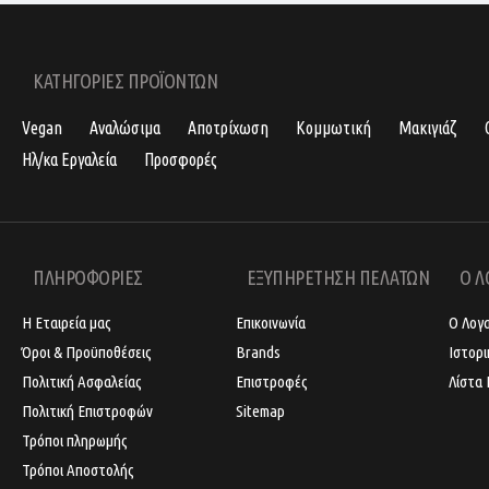
ΚΑΤΗΓΟΡΙΕΣ ΠΡΟΪΟΝΤΩΝ
Vegan
Αναλώσιμα
Αποτρίχωση
Κομμωτική
Μακιγιάζ
Ηλ/κα Εργαλεία
Προσφορές
ΠΛΗΡΟΦΟΡΙΕΣ
ΕΞΥΠΗΡΕΤΗΣΗ ΠΕΛΑΤΩΝ
Ο Λ
Η Εταιρεία μας
Επικοινωνία
Ο Λογ
Όροι & Προϋποθέσεις
Brands
Ιστορ
Πολιτική Ασφαλείας
Επιστροφές
Λίστα 
Πολιτική Επιστροφών
Sitemap
Τρόποι πληρωμής
Τρόποι Αποστολής