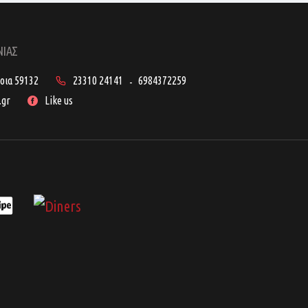
ΝΙΑΣ
ροια 59132
23310 24141
6984372259
-
.gr
Like us