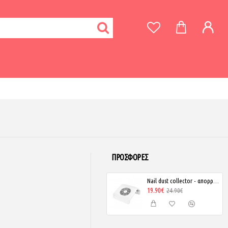
ΠΡΟΣΦΟΡΈΣ
Nail dust collector - απορροφητήρας νυχιών
19.90€
24.90€