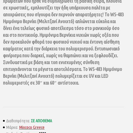
χρωμάτων που ήρθε να συμπληρώσει τη βασική σειρά, πλούσια
σε χρωστικές, εμπλουτίζει την ήδη υπάρχουσα παλέτα με
αποχρώσεις που σίγουρα δεν περνούν απαρατήρητες! Το WS-483
Ημιμόνιμο Βερνίκι (Μελιτζανί Ανοιχτό) απλώνεται εύκολα και
δίνει ένα τελείως φυσικό αποτέλεσμα τόσο στο μανικιούρ όσο
και στο
πεντικιούρ
. Ημιμόνιμα Βερνίκια νυχιών χωρίς οξέα που
δεν προκαλούν φθορά του φυσικού νυχιού και έντονη αίσθηση
καψίματος κατά την διάρκεια του πολυμερισμού. Εντυπωσιακό
φινίρισμα που διαρκεί, χωρίς να θαμπώνει και να ξεφλουδίζει.
Συνδυαστικά με βάση και τοπ ενισχυμένης σύνθεση
επιτυγχάνονται τα μέγιστα αποτελέσματα. Το WS-483 Ημιμόνιμο
Βερνίκι (Μελιτζανί Ανοιχτό) πολυμερίζεται σε UV και LED
πολυμεριστές σε 30″ και 60″ αντίστοιχα.
ΣΕ ΑΠΌΘΕΜΑ
Διαθεσιμότητα:
Mixcoco Greece
Μάρκα: