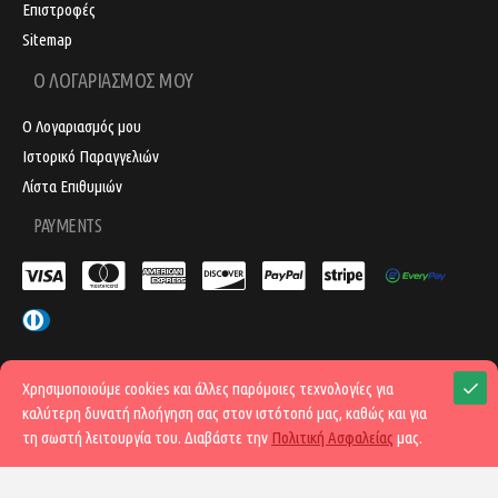
Επιστροφές
Sitemap
Ο ΛΟΓΑΡΙΑΣΜΟΣ ΜΟΥ
Ο Λογαριασμός μου
Ιστορικό Παραγγελιών
Λίστα Επιθυμιών
PAYMENTS
Χρησιμοποιούμε cookies και άλλες παρόμοιες τεχνολογίες για
Copyright © 2021, hair-
καλύτερη δυνατή πλοήγηση σας στον ιστότοπό μας, καθώς και για
SocialME
shop.com.gr , All Rights
τη σωστή λειτουργία του. Διαβάστε την
ΑΓΟΡΆ
Πολιτική Ασφαλείας
μας.
Reserved | Made with ❤ by