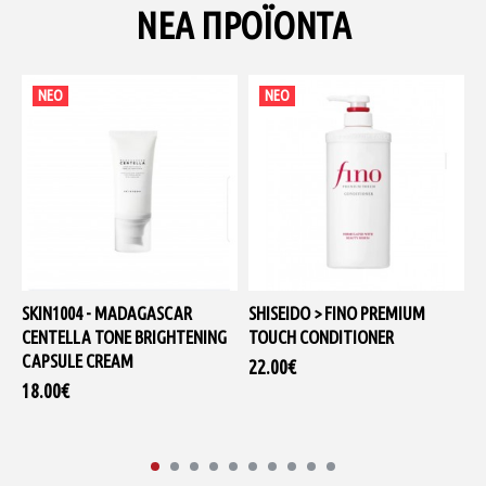
ΝΕΑ ΠΡΟΪΟΝΤΑ
ΝΈΟ
ΝΈΟ
SKIN1004 - MADAGASCAR
SHISEIDO > FINO PREMIUM
D
CENTELLA TONE BRIGHTENING
TOUCH CONDITIONER
G
CAPSULE CREAM
22.00€
1
18.00€