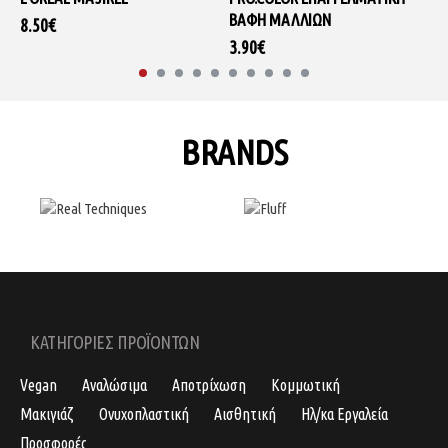
ΒΑΦΉ ΜΑΛΛΙΏΝ
8.50€
3.90€
BRANDS
ΚΑΤΗΓΟΡΙΕΣ ΠΡΟΪΟΝΤΩΝ
Vegan
Αναλώσιμα
Αποτρίχωση
Κομμωτική
Μακιγιάζ
Ονυχοπλαστική
Αισθητική
Ηλ/κα Εργαλεία
Προσφορές